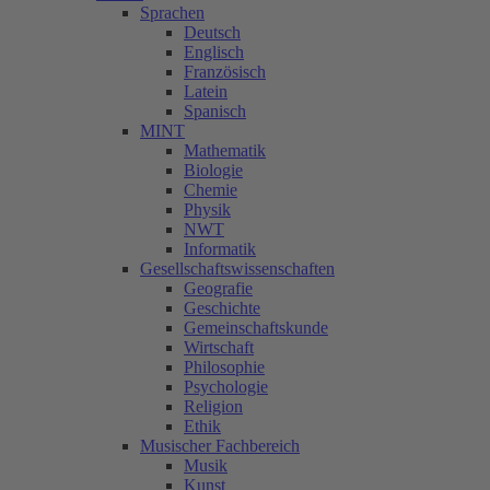
Sprachen
Deutsch
Englisch
Französisch
Latein
Spanisch
MINT
Mathematik
Biologie
Chemie
Physik
NWT
Informatik
Gesellschaftswissenschaften
Geografie
Geschichte
Gemeinschaftskunde
Wirtschaft
Philosophie
Psychologie
Religion
Ethik
Musischer Fachbereich
Musik
Kunst