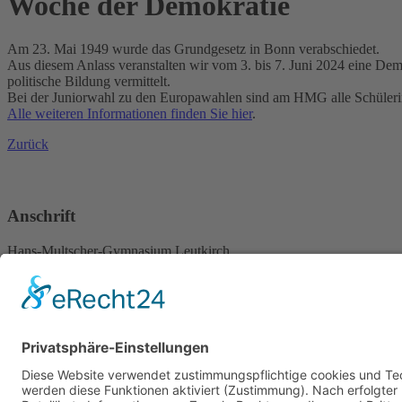
Woche der Demokratie
Am 23. Mai 1949 wurde das Grundgesetz in Bonn verabschiedet.
Aus diesem Anlass veranstalten wir vom 3. bis 7. Juni 2024 eine Dem
politische Bildung vermittelt.
Bei der Juniorwahl zu den Europawahlen sind am HMG alle Schülerin
Alle weiteren Informationen finden Sie hier
.
Zurück
Anschrift
Hans-Multscher-Gymnasium Leutkirch
Herlazhofer Str. 32
88299 Leutkirch im Allgäu
Telefon 07561 98595-0
Telefax 07561 9859519
Rechtliches
Sitemap
Datenschutz/Haftungsausschluß