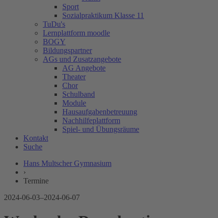
Sport
Sozialpraktikum Klasse 11
TuDu's
Lernplattform moodle
BOGY
Bildungspartner
AGs und Zusatzangebote
AG Angebote
Theater
Chor
Schulband
Module
Hausaufgabenbetreuung
Nachhilfeplattform
Spiel- und Übungsräume
Kontakt
Suche
Hans Multscher Gymnasium
›
Termine
2024-06-03–2024-06-07