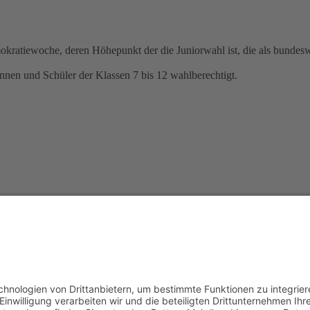
okratiewoche, deren Höhepunkt der die Juniorwahl ist, die als bundes
nen und Schüler der Klassen 7 bis 12 wahlberechtigt.