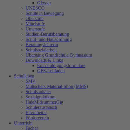
Glossar
UNESCO
Schule in Bewegung
Oberstufe
Mittelstufe
Unterstufe
Studien-Berufsberatung
Schul- und Hausordnung
Beratungslehrerin
Schulsozialarbeit
Übergang Grundschule Gymnasium
Downloads & Links
Entschuldigungsformulare
GFS-Leitfaden
Schulleben
SMV
Multschers-Material-Shop (MMS)
Schulsanitäter
Sozialpraktikum
HaleMidsummerGig
Schüleraustausch
Elternbeirat
Förderverein
Unterricht
Fächer