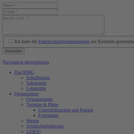
Ich habe die
Datenschutzbestimmungen
zur Kenntnis genomme
Absenden
Navigation überspringen
Das HMG
Schulleitung
Sekretariat
Lehrkräfte
Organisation
Organigramm
Termine & Pläne
Unterrichtszeiten und Pausen
Ferienplan
Mensa
Schülerbeförderung
LERN³