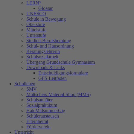
LERN³
Glossar
UNESCO
Schule in Bewegung
Oberstufe
Mittelstufe
Unterstufe
Studien-Berufsberatung
Schul- und Hausordnung
Beratungslehrerin
Schulsozialarbeit
Übergang Grundschule Gymnasium
Downloads & Links
Entschuldigungsformulare
GFS-Leitfaden
Schulleben
SMV
Multschers-Material-Shop (MMS)
Schulsanitäter
Sozialpraktikum
HaleMidsummerGig
Schüleraustausch
Elternbeirat
Förderverein
Unterricht