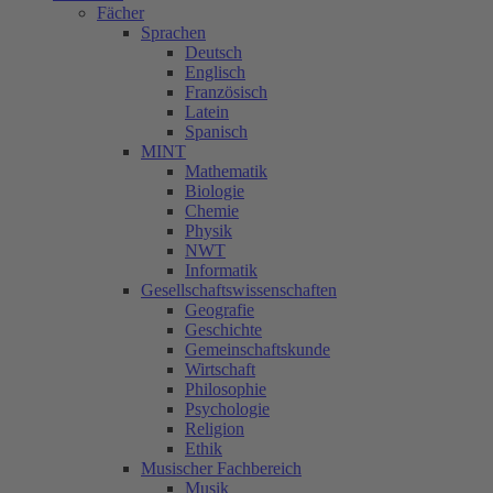
Fächer
Sprachen
Deutsch
Englisch
Französisch
Latein
Spanisch
MINT
Mathematik
Biologie
Chemie
Physik
NWT
Informatik
Gesellschaftswissenschaften
Geografie
Geschichte
Gemeinschaftskunde
Wirtschaft
Philosophie
Psychologie
Religion
Ethik
Musischer Fachbereich
Musik