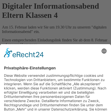
Digitaler Informationsabend
Eltern Klassen 4
Am 15. Februar laden wir Sie um 19.30 Uhr zu unserem "digitalen
Informationsabend" ein.
Einen entsprechenden Einladungslink finden Sie ab dem 8. Februar
auf unserer Homepage.
Weitere "digitale Impulse" finden Sie bereits auf unserer
Homepage
.
Zurück
Anschrift
Hans-Multscher-Gymnasium Leutkirch
Herlazhofer Str. 32
88299 Leutkirch im Allgäu