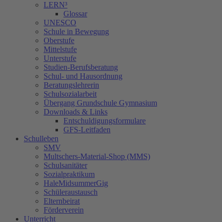
LERN³
Glossar
UNESCO
Schule in Bewegung
Oberstufe
Mittelstufe
Unterstufe
Studien-Berufsberatung
Schul- und Hausordnung
Beratungslehrerin
Schulsozialarbeit
Übergang Grundschule Gymnasium
Downloads & Links
Entschuldigungsformulare
GFS-Leitfaden
Schulleben
SMV
Multschers-Material-Shop (MMS)
Schulsanitäter
Sozialpraktikum
HaleMidsummerGig
Schüleraustausch
Elternbeirat
Förderverein
Unterricht