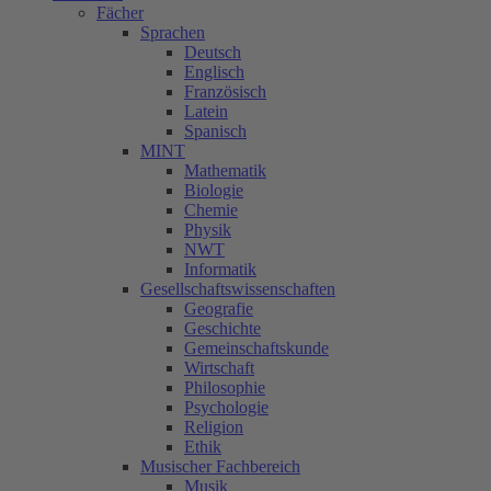
Fächer
Sprachen
Deutsch
Englisch
Französisch
Latein
Spanisch
MINT
Mathematik
Biologie
Chemie
Physik
NWT
Informatik
Gesellschaftswissenschaften
Geografie
Geschichte
Gemeinschaftskunde
Wirtschaft
Philosophie
Psychologie
Religion
Ethik
Musischer Fachbereich
Musik