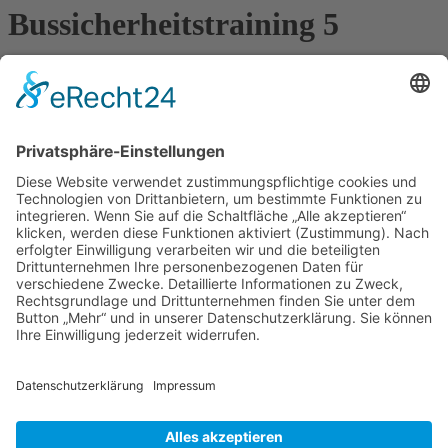
Bussicherheitstraining 5
Am Montag, den 28. März, findet für die Klassen 5 ein
Bussicherheitstraining statt.
Zurück
Anschrift
Hans-Multscher-Gymnasium Leutkirch
Herlazhofer Str. 32
88299 Leutkirch im Allgäu
Telefon 07561 98595-0
Telefax 07561 9859519
Rechtliches
Sitemap
Datenschutz/Haftungsausschluß