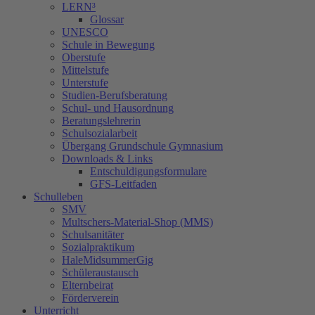
LERN³
Glossar
UNESCO
Schule in Bewegung
Oberstufe
Mittelstufe
Unterstufe
Studien-Berufsberatung
Schul- und Hausordnung
Beratungslehrerin
Schulsozialarbeit
Übergang Grundschule Gymnasium
Downloads & Links
Entschuldigungsformulare
GFS-Leitfaden
Schulleben
SMV
Multschers-Material-Shop (MMS)
Schulsanitäter
Sozialpraktikum
HaleMidsummerGig
Schüleraustausch
Elternbeirat
Förderverein
Unterricht