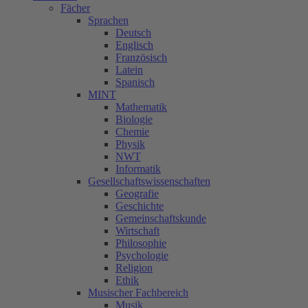
Fächer
Sprachen
Deutsch
Englisch
Französisch
Latein
Spanisch
MINT
Mathematik
Biologie
Chemie
Physik
NWT
Informatik
Gesellschaftswissenschaften
Geografie
Geschichte
Gemeinschaftskunde
Wirtschaft
Philosophie
Psychologie
Religion
Ethik
Musischer Fachbereich
Musik