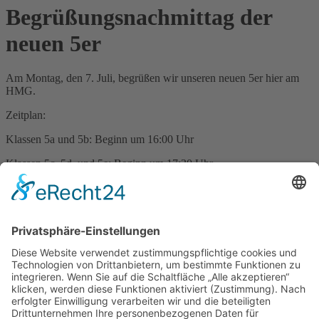
Begrüßungsnachmittag der
neuen 5er
Am Montag, den 7. Juli, begrüßen wir unseren neuen 5er hier am
HMG.
Zeitplan:
Klassen 5a und 5b: Beginn um 16:00 Uhr
Klassen 5c, 5d, und 5e: Beginn um 17:30 Uhr
Wir freuen uns auf euch!
Ort: CUBUS
Zurück
Anschrift