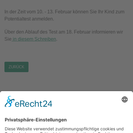
In der Zeit vom 10. - 13. Februar können Sie Ihr Kind zum
Potentialtest anmelden.
Über den Ablauf des Test am 18. Februar informieren wir
Sie
in diesem Schreiben
.
ZURÜCK
ANSCHRIFT
Hans-Multscher-Gymnasium Leutkirch