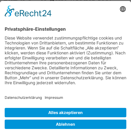
13. November 2025
Zurück
Anschrift
Hans-Multscher-Gymnasium Leutkirch
Herlazhofer Str. 32
88299 Leutkirch im Allgäu
Telefon 07561 98595-0
Telefax 07561 9859519
Rechtliches
Sitemap
Datenschutz/Haftungsausschluß
Impressum
Cookie-Einstellungen