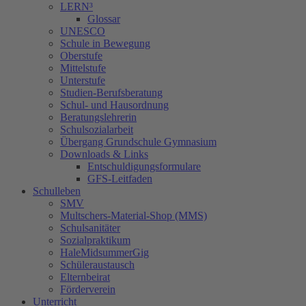
LERN³
Glossar
UNESCO
Schule in Bewegung
Oberstufe
Mittelstufe
Unterstufe
Studien-Berufsberatung
Schul- und Hausordnung
Beratungslehrerin
Schulsozialarbeit
Übergang Grundschule Gymnasium
Downloads & Links
Entschuldigungsformulare
GFS-Leitfaden
Schulleben
SMV
Multschers-Material-Shop (MMS)
Schulsanitäter
Sozialpraktikum
HaleMidsummerGig
Schüleraustausch
Elternbeirat
Förderverein
Unterricht