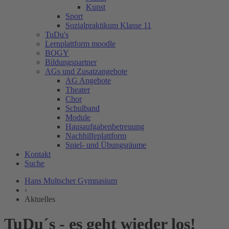
Kunst
Sport
Sozialpraktikum Klasse 11
TuDu's
Lernplattform moodle
BOGY
Bildungspartner
AGs und Zusatzangebote
AG Angebote
Theater
Chor
Schulband
Module
Hausaufgabenbetreuung
Nachhilfeplattform
Spiel- und Übungsräume
Kontakt
Suche
Hans Multscher Gymnasium
›
Aktuelles
TuDu´s - es geht wieder los!