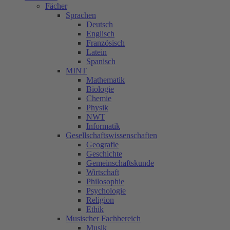
Fächer
Sprachen
Deutsch
Englisch
Französisch
Latein
Spanisch
MINT
Mathematik
Biologie
Chemie
Physik
NWT
Informatik
Gesellschaftswissenschaften
Geografie
Geschichte
Gemeinschaftskunde
Wirtschaft
Philosophie
Psychologie
Religion
Ethik
Musischer Fachbereich
Musik