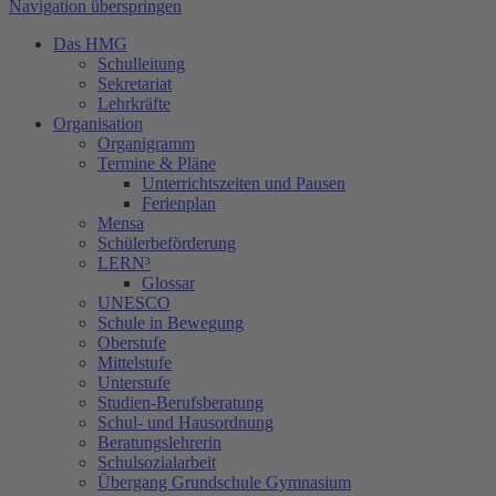
Navigation überspringen
Das HMG
Schulleitung
Sekretariat
Lehrkräfte
Organisation
Organigramm
Termine & Pläne
Unterrichtszeiten und Pausen
Ferienplan
Mensa
Schülerbeförderung
LERN³
Glossar
UNESCO
Schule in Bewegung
Oberstufe
Mittelstufe
Unterstufe
Studien-Berufsberatung
Schul- und Hausordnung
Beratungslehrerin
Schulsozialarbeit
Übergang Grundschule Gymnasium