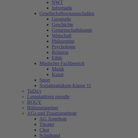
NWT
Informatik
Gesellschaftswissenschaften
Geografie
Geschichte
Gemeinschaftskunde
Wirtschaft
Philosophie
Psychologie
Religion
Ethik
Musischer Fachbereich
Musik
Kunst
Sport
Sozialpraktikum Klasse 11
TuDu's
Lernplattform moodle
BOGY
Bildungspartner
AGs und Zusatzangebote
AG Angebote
Theater
Chor
Schulband