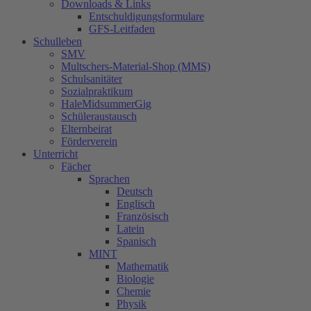
Downloads & Links
Entschuldigungsformulare
GFS-Leitfaden
Schulleben
SMV
Multschers-Material-Shop (MMS)
Schulsanitäter
Sozialpraktikum
HaleMidsummerGig
Schüleraustausch
Elternbeirat
Förderverein
Unterricht
Fächer
Sprachen
Deutsch
Englisch
Französisch
Latein
Spanisch
MINT
Mathematik
Biologie
Chemie
Physik