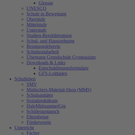
Glossar
UNESCO
Schule in Bewegung
Oberstufe
Mittelstufe
Unterstufe
Studien-Berufsberatung
Schul- und Hausordnung
Beratungslehrerin
Schulsozialarbeit
Übergang Grundschule Gymnasium
Downloads & Links
Entschuldigungsformulare
GFS-Leitfaden
Schulleben
SMV
Multschers-Material-Shop (MMS)
Schulsanitäter
Sozialpraktikum
HaleMidsummerGig
Schüleraustausch
Elternbeirat
Förderverein
Unterricht
Fächer