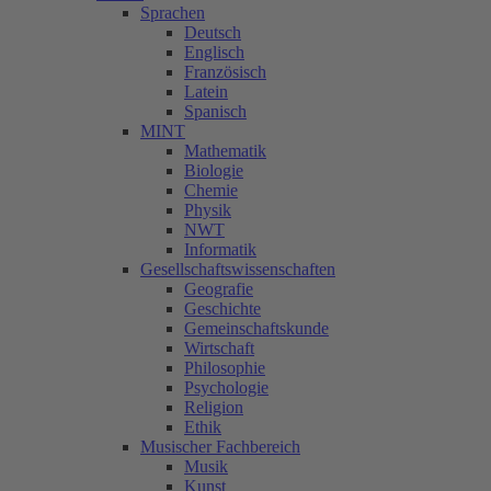
Sprachen
Deutsch
Englisch
Französisch
Latein
Spanisch
MINT
Mathematik
Biologie
Chemie
Physik
NWT
Informatik
Gesellschaftswissenschaften
Geografie
Geschichte
Gemeinschaftskunde
Wirtschaft
Philosophie
Psychologie
Religion
Ethik
Musischer Fachbereich
Musik
Kunst