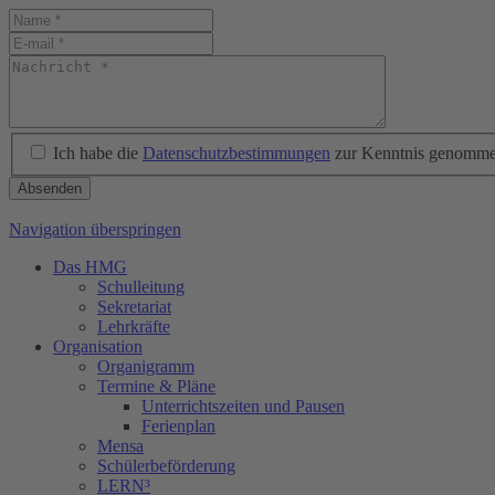
Ich habe die
Datenschutzbestimmungen
zur Kenntnis genomme
Absenden
Navigation überspringen
Das HMG
Schulleitung
Sekretariat
Lehrkräfte
Organisation
Organigramm
Termine & Pläne
Unterrichtszeiten und Pausen
Ferienplan
Mensa
Schülerbeförderung
LERN³