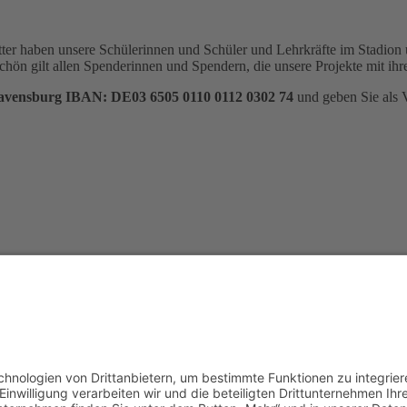
ter haben unsere Schülerinnen und Schüler und Lehrkräfte im Stadion 
schön gilt allen Spenderinnen und Spendern, die unsere Projekte mit ih
avensburg IBAN: DE03 6505 0110 0112 0302 74
und geben Sie als