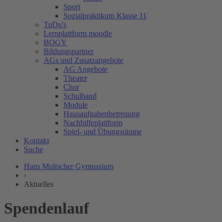
Sport
Sozialpraktikum Klasse 11
TuDu's
Lernplattform moodle
BOGY
Bildungspartner
AGs und Zusatzangebote
AG Angebote
Theater
Chor
Schulband
Module
Hausaufgabenbetreuung
Nachhilfeplattform
Spiel- und Übungsräume
Kontakt
Suche
Hans Multscher Gymnasium
›
Aktuelles
Spendenlauf