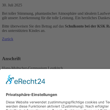
30. Juli 2025
Bei toller Stimmung, phantastischer Atmosphäre und idealem Laufwet
gilt unsere Anerkennung für die tolle Leistung. Ein herzliches Danke
Bitte überweisen Sie den Betrag auf das
Schulkonto bei der KSK R
des unterstützten Kindes an.
Zurück
Anschrift
Hans-Multscher-Gymnasium Leutkirch
Herlazhofer Str. 32
88299 Leutkirch im Allgäu
Telefon 07561 98595-0
Telefax 07561 9859519
Rechtliches
Sitemap
Datenschutz/Haftungsausschluß