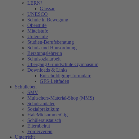
LERN³
Glossar
UNESCO
Schule in Bewegung
Oberstufe
Mittelstufe
Unterstufe
Studien-Berufsberatung
Schul- und Hausordnung
Beratungslehrerin
Schulsozialarbeit
Übergang Grundschule Gymnasium
Downloads & Links
Entschuldigungsformulare
GFS-Leitfaden
Schulleben
SMV
Multschers-Material-Shop (MMS)
Schulsanitäter
Sozialpraktikum
HaleMidsummerGig
Schüleraustausch
Elternbeirat
Förderverein
Unterricht