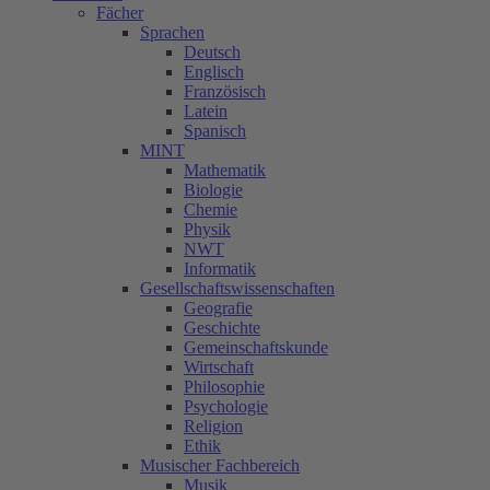
Fächer
Sprachen
Deutsch
Englisch
Französisch
Latein
Spanisch
MINT
Mathematik
Biologie
Chemie
Physik
NWT
Informatik
Gesellschaftswissenschaften
Geografie
Geschichte
Gemeinschaftskunde
Wirtschaft
Philosophie
Psychologie
Religion
Ethik
Musischer Fachbereich
Musik