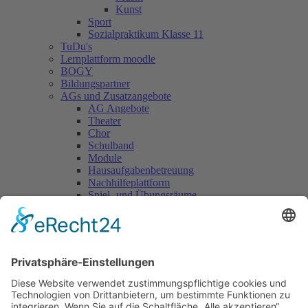
Kunst
Sport
Sozialpraktikum Klasse 11
TuDu's
Lernplattform moodle
BOGY
Bildungspartner
AGs und Zusatzangebote
AG Angebote
Theater
Chor
Schulband
Module
Hausaufgabenbetreuung
Nachhilfeplattform
Spiel- und Übungsräume
Kontakt
Suche
Hans Multscher Gymnasium
›
Aktuelles